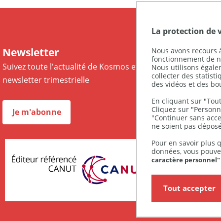
La protection de 
Newsletter
Nous avons recours à
fonctionnement de no
Suivez toute l'actualité de Kosmos et recevez notre
Nous utilisons égal
collecter des statist
newsletter trimestrielle
des vidéos et des bo
En cliquant sur "Tout
Cliquez sur "Personna
Je m'abonne
"Continuer sans acce
ne soient pas déposé
Pour en savoir plus q
données, vous pouve
caractère personnel"
Tout accepter
CANUT