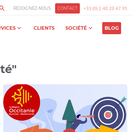
+33 (0) 2 40 20 47 95
REJOIGNEZ-NOUS
CONTACT
RVICES
CLIENTS
SOCIÉTÉ
BLOG
té"