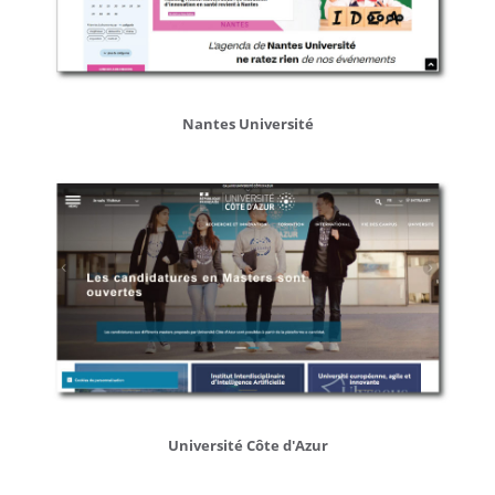
Nantes
Nantes Université
Université
Université
Université Côte d'Azur
Côte
d'Azur