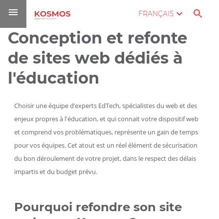
Aller
Navigation
Accès
Connexion
FRANÇAIS
au
directs
contenu
Conception et refonte
Vous
Accueil
êtes
de sites web dédiés à
ici :
Conception
l'éducation
et refonte
de sites
web
Choisir une équipe d’experts EdTech, spécialistes du web et des
enjeux propres à l'éducation, et qui connait votre dispositif web
Conception
et comprend vos problématiques, représente un gain de temps
et refonte
pour vos équipes. Cet atout est un réel élément de sécurisation
de sites
du bon déroulement de votre projet, dans le respect des délais
web dédiés
impartis et du budget prévu.
à
l'éducation
Pourquoi refondre son site