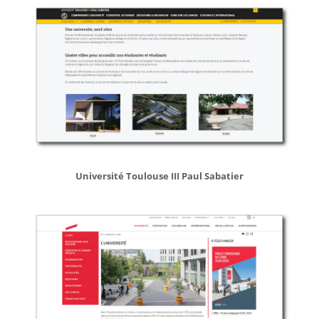
Université
Université Toulouse III Paul Sabatier
de
Toulouse