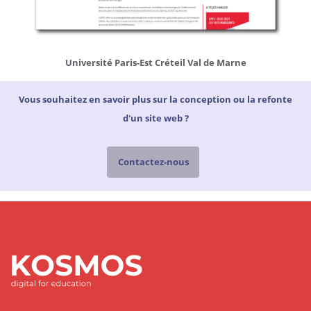
Université
Université Paris-Est Créteil Val de Marne
Paris-
Est
Créteil
Vous souhaitez en savoir plus sur la conception ou la refonte
Val
de
d'un site web ?
Marne
Contactez-nous