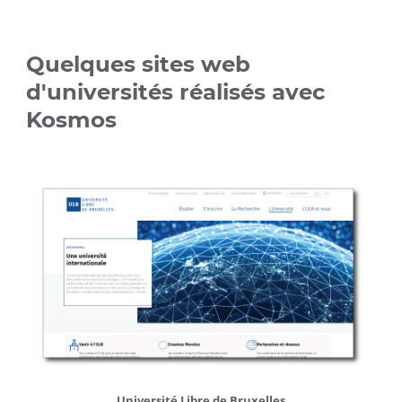
réservation
événements
Quelques
sites web
d'universités réalisés avec
Kosmos
université
Université Libre de Bruxelles