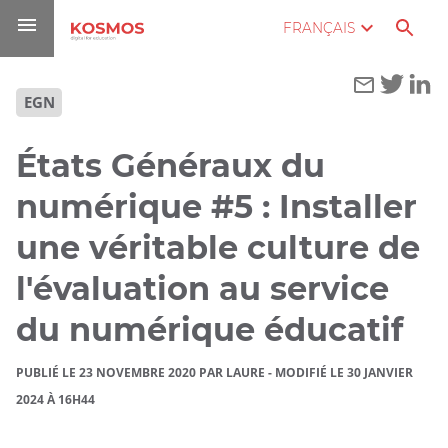
Aller
Navigation
Accès
Connexion
FRANÇAIS
au
directs
contenu
Vous
Accueil
EGN
êtes
ici :
Blog
États Généraux du
numérique #5 : Installer
États
Généraux
une véritable culture de
du
numérique
l'évaluation au service
#5 :
du numérique éducatif
Installer
une
PUBLIÉ LE 23 NOVEMBRE 2020 PAR LAURE
-
MODIFIÉ LE 30 JANVIER
véritable
2024 À 16H44
culture de
l'évaluation