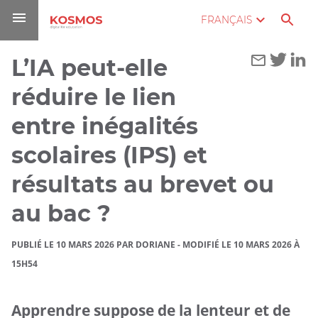
Aller
Navigation
Accès
Connexion
FRANÇAIS
au
directs
contenu
L’IA peut-elle
Vous
Accueil
êtes
réduire le lien
ici :
Blog
entre inégalités
L’IA peut-
scolaires (IPS) et
elle
résultats au brevet ou
réduire le
lien entre
au bac ?
inégalités
scolaires
PUBLIÉ LE 10 MARS 2026 PAR DORIANE
-
MODIFIÉ LE 10 MARS 2026 À
(IPS) et
15H54
résultats
au brevet
Apprendre suppose de la lenteur et de
ou au bac