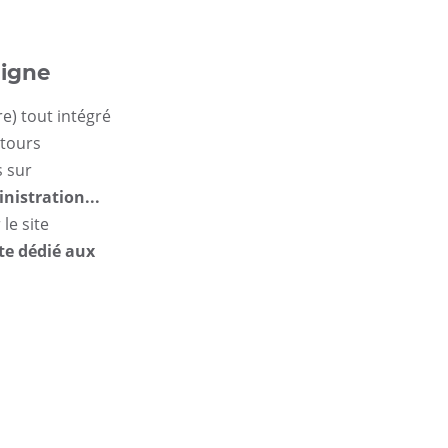
ligne
e) tout intégré
etours
s sur
inistration...
le site
te dédié aux