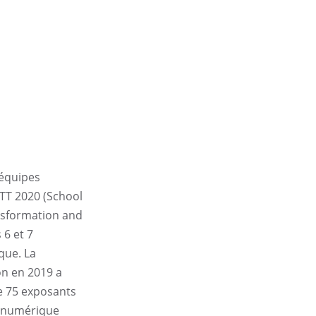
 équipes
TT 2020 (School
nsformation and
 6 et 7
ique. La
on en 2019 a
de 75 exposants
u numérique