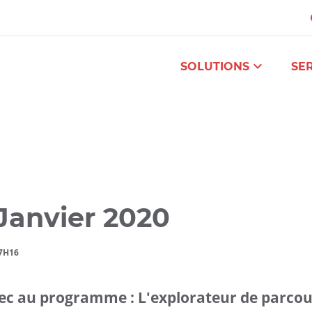
Aller
Navigation
Accès
Connexion
au
directs
contenu
SOLUTIONS
SE
Janvier 2020
17H16
vec au programme : L'explorateur de parcour