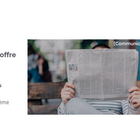
offre
s
tème
UGAP