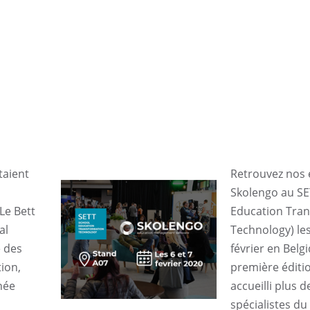
taient
Retrouvez nos
Skolengo au SE
Le Bett
Education Tra
al
Technology) les
 des
février en Belg
ion,
première éditi
née
accueilli plus 
spécialistes d
UGAP