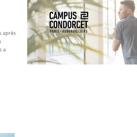
s après
s
s a
UGAP