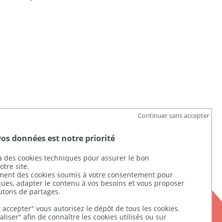
Continuer sans accepter
vos données est notre priorité
 des cookies techniques pour assurer le bon
UGAP
tre site.
ement des cookies soumis à votre consentement pour
iques, adapter le contenu à vos besoins et vous proposer
Nous suivre
utons de partages.
 accepter" vous autorisez le dépôt de tous les cookies.
liser" afin de connaître les cookies utilisés ou sur