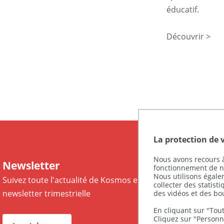
éducatif.
Découvrir >
La protection de 
Nous avons recours à
Newsletter
fonctionnement de no
Nous utilisons égal
Suivez toute l'actualité de Kosmos et recevez notre
collecter des statist
newsletter trimestrielle
des vidéos et des bo
En cliquant sur "Tout
Cliquez sur "Personna